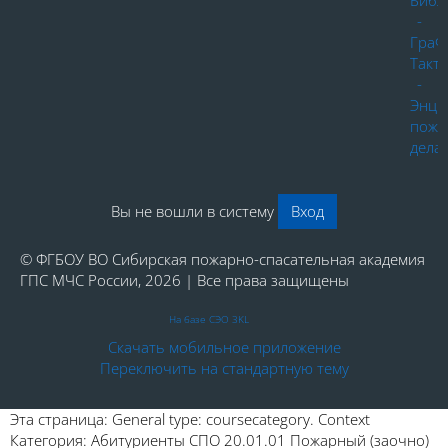
Библ
-
ГраФ
Такт
-
Энци
пожа
дела
Вы не вошли в систему
Вход
© ФГБОУ ВО Сибирская пожарно-спасательная академия
ГПС МЧС России, 2026 | Все права защищены
На базе СЭО 3KL
Скачать мобильное приложение
Переключить на стандартную тему
Эта страница: General type: coursecategory. Context
Категория: Абитуриенты СПО 20.01.01 Пожарный (заочно)