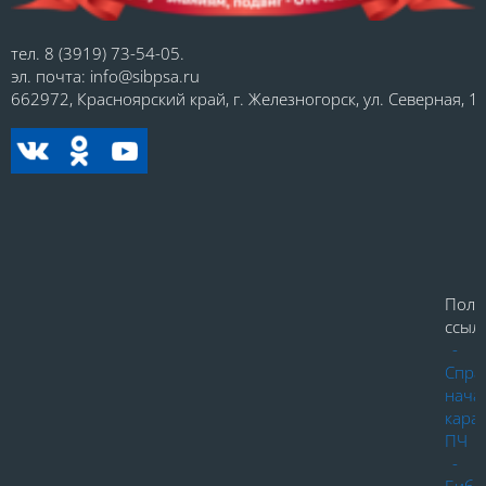
тел. 8 (3919) 73-54-05.
эл. почта: info@sibpsa.ru
662972, Красноярский край, г. Железногорск, ул. Северная, 1.
Поле
ссылк
-
Спра
нача
кара
ПЧ
-