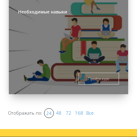
Необходимые навыки
Пройти курс
Отображать по:
48
72
168
Все
24
Блоки
Блоки