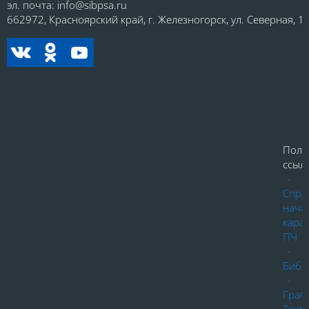
эл. почта: info@sibpsa.ru
662972, Красноярский край, г. Железногорск, ул. Северная, 1.
Поле
ссылк
-
Спра
нача
кара
ПЧ
-
Библ
-
ГраФ