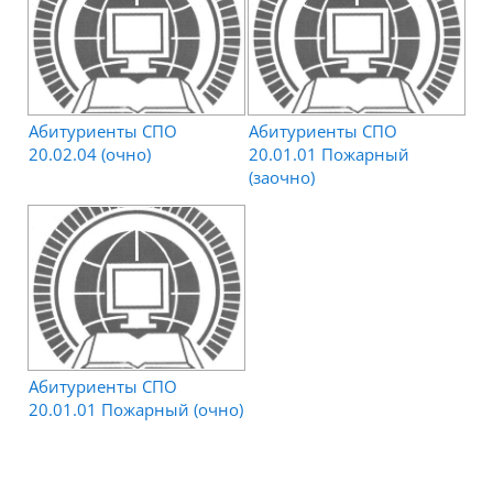
Абитуриенты СПО
Абитуриенты СПО
20.02.04 (очно)
20.01.01 Пожарный
(заочно)
Абитуриенты СПО
Отобрать по дате начала курсов
День
Месяц
Год
20.01.01 Пожарный (очно)
День
Месяц
Год
Отобрать по стоимости курсов
Название специальности