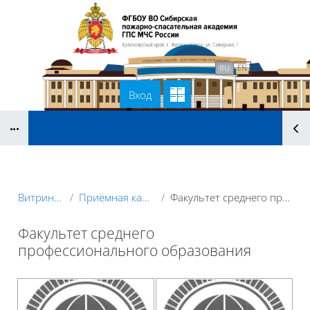
Перейти к основному содержанию
В начало
Связаться с нами
RU
EN
Вход
Блоки
Витрина курсов 3KL
Приёмная кампания (абитуриенты)
Факультет среднего профессионального образования
Факультет среднего
профессионального образования
Блоки