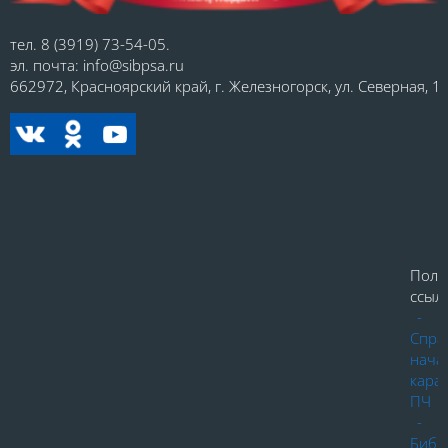
тел. 8 (3919) 73-54-05.
эл. почта: info@sibpsa.ru
662972, Красноярский край, г. Железногорск, ул. Северная, 1.
Поле
ссылк
-
Спра
нача
кара
ПЧ
-
Библ