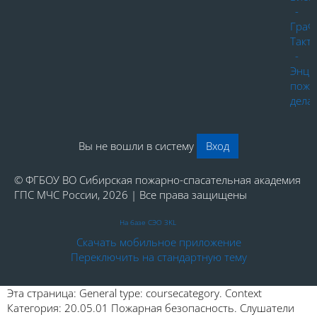
-
ГраФ
Такт
-
Энци
пожа
дела
Вы не вошли в систему
Вход
© ФГБОУ ВО Сибирская пожарно-спасательная академия
ГПС МЧС России, 2026 | Все права защищены
На базе СЭО 3KL
Скачать мобильное приложение
Переключить на стандартную тему
Эта страница: General type: coursecategory. Context
Категория: 20.05.01 Пожарная безопасность. Слушатели