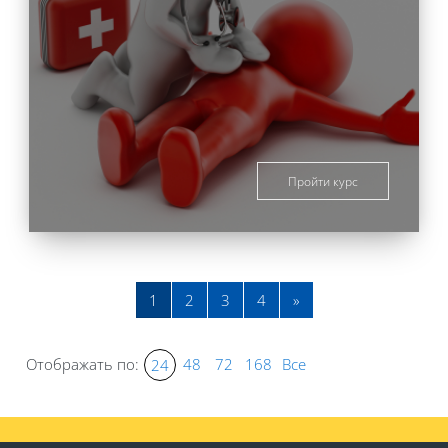
Пройти курс
Страница 1
Страница 2
Страница 3
Страница 4
Следующая страниц
1
2
3
4
»
Отображать по:
48
72
168
Все
24
Блоки
Блоки