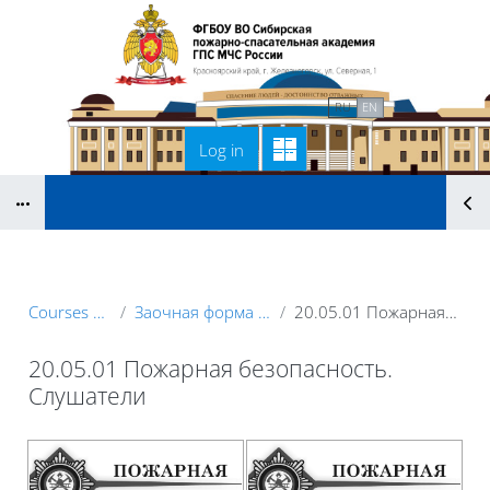
Skip to main content
Home
Связаться с нами
RU
EN
Log in
Blocks
B
Courses showcase 3KL
Заочная форма обучения (слушатели)
20.05.01 Пожарная безопасность. Слушатели
20.05.01 Пожарная безопасность.
Слушатели
Blocks