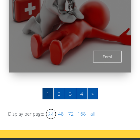
Enrol
Page 1
Page 2
Page 3
Page 4
Next page
1
2
3
4
»
Display per page:
48
72
168
all
24
Blocks
Blocks