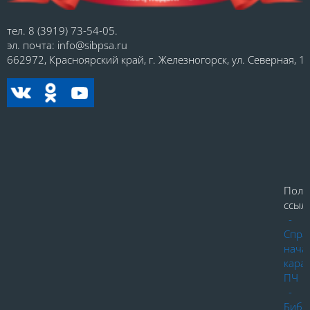
тел. 8 (3919) 73-54-05.
эл. почта: info@sibpsa.ru
662972, Красноярский край, г. Железногорск, ул. Северная, 1.
Поле
ссылк
-
Спра
нача
кара
ПЧ
-
Библ