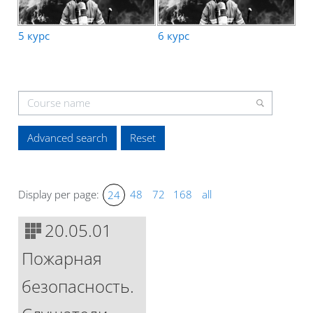
Select by course start date
Day
Month
Year
5 курс
6 курс
Day
Month
Year
Select by course price
Название специальности
Advanced search
Display per page:
48
72
168
all
24
20.05.01
Пожарная
безопасность.