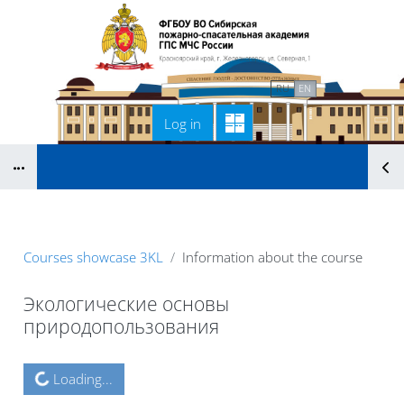
Skip to main content
Home
Связаться с нами
RU
EN
Log in
Blocks
B
Courses showcase 3KL
Information about the course
Экологические основы
природопользования
Blocks
Loading...