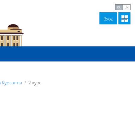
В начало
Связаться с нами
RU
EN
Вход
) Курсанты
2 курс