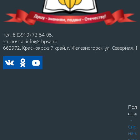
тел. 8 (3919) 73-54-05.
эл. почта: info@sibpsa.ru
662972, Красноярский край, г. Железногорск, ул. Северная, 1.
Поле
ссылк
-
Спра
нача
кара