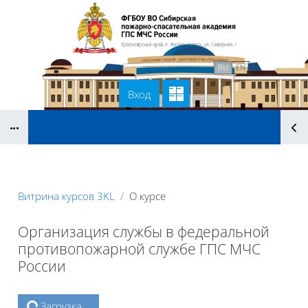
Перейти к основному содержанию
В начало
Связаться с нами
RU
EN
Вход
Блоки
Витрина курсов 3KL
О курсе
Организация службы в федеральной
противопожарной службе ГПС МЧС
России
Блоки
Загрузка...