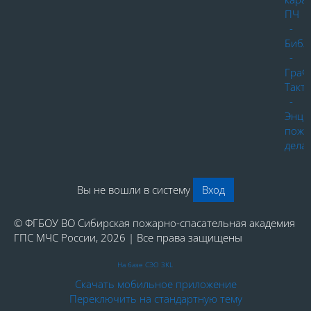
ПЧ
-
Библ
-
ГраФ
Такт
-
Энци
пожа
дела
Вы не вошли в систему
Вход
© ФГБОУ ВО Сибирская пожарно-спасательная академия
ГПС МЧС России, 2026 | Все права защищены
На базе СЭО 3KL
Скачать мобильное приложение
Переключить на стандартную тему