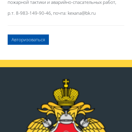
пожарной тактики и аварийно-спасательных работ,
р.т. 8-983-149-90-46, почта: kexana@bk.ru
Авторизоваться
Блоки
Блоки