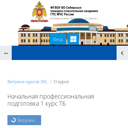
Перейти к основному содержанию
В начало
Связаться с нами
RU
EN
Вход
Блоки
Витрина курсов 3KL
О курсе
Начальная профессиональная
подготовка 1 курс ТБ
Блоки
Загрузка...