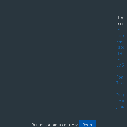
Поле
ссылк
-
Спра
нача
кара
ПЧ
-
Библ
-
ГраФ
Такт
-
Энци
пожа
дела
Вы не вошли в систему
Вход