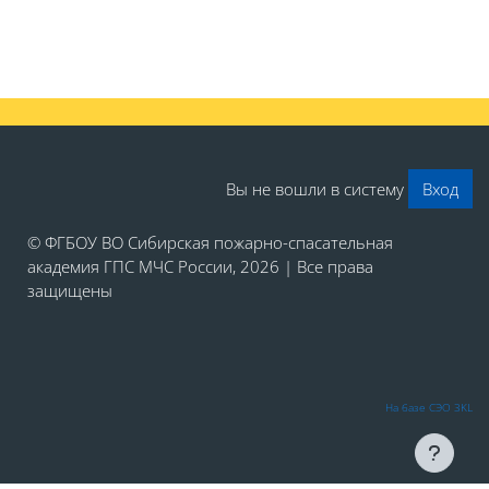
Вы не вошли в систему
Вход
© ФГБОУ ВО Сибирская пожарно-спасательная
академия ГПС МЧС России, 2026 | Все права
защищены
На базе СЭО 3KL