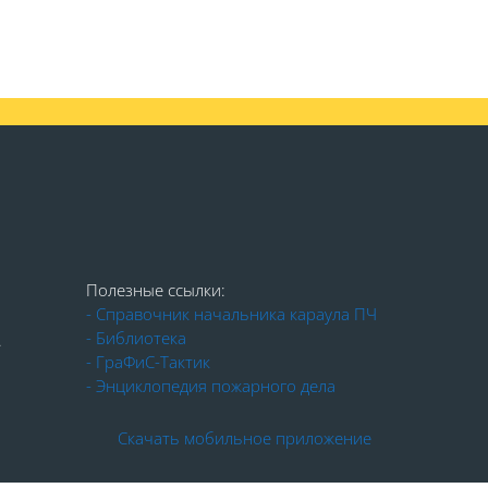
Полезные ссылки:
- Справочник начальника караула ПЧ
- Библиотека
.
- ГраФиС-Тактик
- Энциклопедия пожарного дела
Скачать мобильное приложение