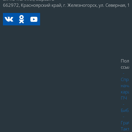
662972, Красноярский край, г. Железногорск, ул. Северная, 1.
Поле
ссылк
-
Спра
нача
кара
ПЧ
-
Библ
-
ГраФ
Такт