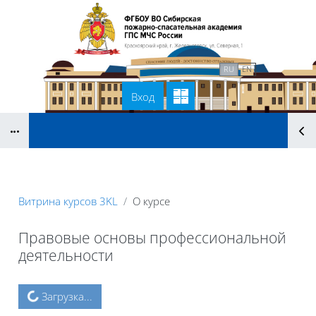
Перейти к основному содержанию
В начало
Связаться с нами
RU
EN
Вход
Блоки
Витрина курсов 3KL
О курсе
Правовые основы профессиональной
деятельности
Блоки
Загрузка...