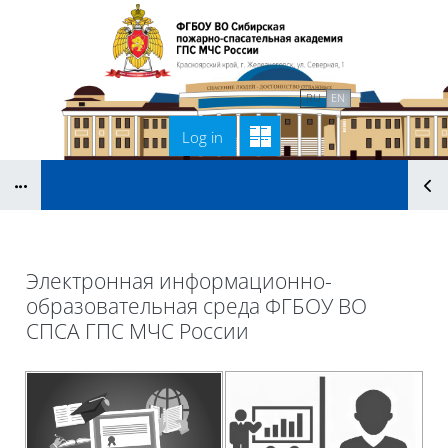
Skip to main content
Home
Связаться с нами
RU
EN
Log in
Blocks
B
Электронная информационно-
образовательная среда ФГБОУ ВО
СПСА ГПС МЧС России
Blocks