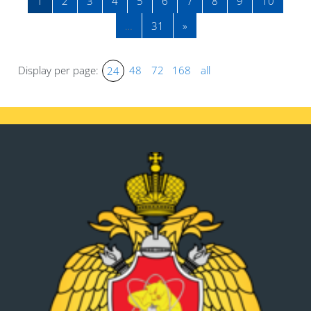
Page 1
Page 2
Page 3
Page 4
Page 5
Page 6
Page 7
Page 8
Page 9
Page 1
1
2
3
4
5
6
7
8
9
10
Page 31
Next page
…
31
»
Display per page:
48
72
168
all
24
Blocks
Blocks